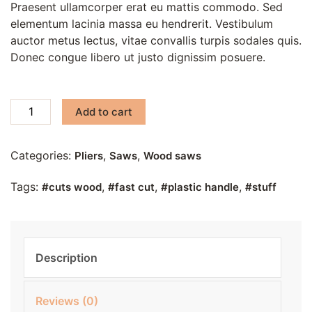
Praesent ullamcorper erat eu mattis commodo. Sed
elementum lacinia massa eu hendrerit. Vestibulum
auctor metus lectus, vitae convallis turpis sodales quis.
Donec congue libero ut justo dignissim posuere.
Add to cart
Categories:
,
,
Pliers
Saws
Wood saws
Tags:
,
,
,
cuts wood
fast cut
plastic handle
stuff
Description
Reviews (0)