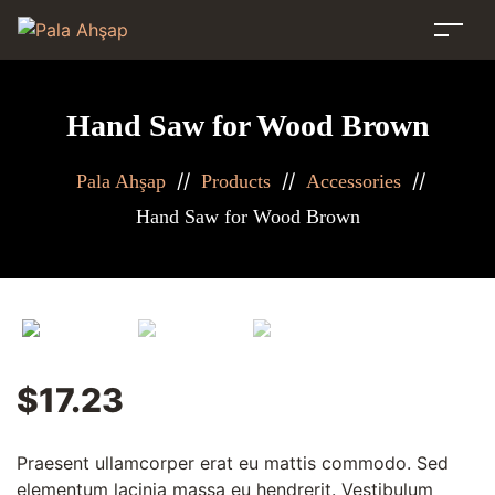
Hand Saw for Wood Brown
//
//
//
Pala Ahşap
Products
Accessories
Hand Saw for Wood Brown
$
17.23
Praesent ullamcorper erat eu mattis commodo. Sed
elementum lacinia massa eu hendrerit. Vestibulum