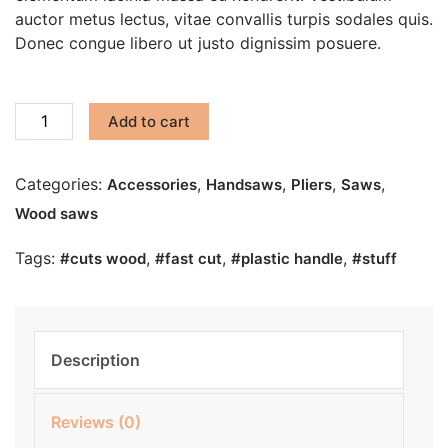
auctor metus lectus, vitae convallis turpis sodales quis.
Donec congue libero ut justo dignissim posuere.
Add to cart
Categories:
,
,
,
,
Accessories
Handsaws
Pliers
Saws
Wood saws
Tags:
,
,
,
cuts wood
fast cut
plastic handle
stuff
Description
Reviews (0)